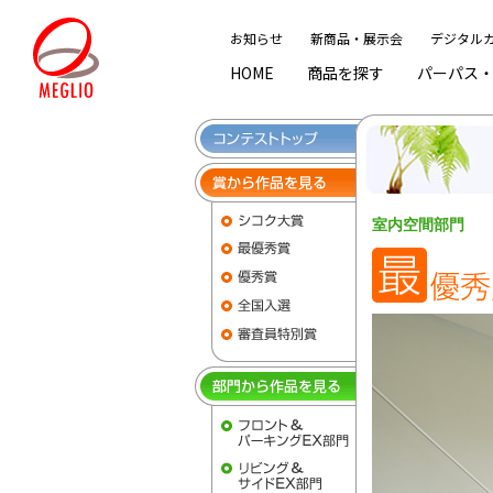
お知らせ
新商品・展示会
デジタル
HOME
商品を探す
パーパス
商品を探すINDEX
パーパス・ブランド「MEGLIO」
施工作品集
おすすめ情報INDEX
サポート情報INDEX
門・
エク
施工
ピッ
メン
公共
We
室内空間部門