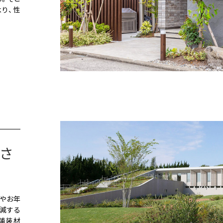
り、性
さ
やお年
減する
舗装材