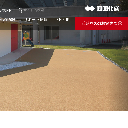
カウント
すめ情報
サポート情報
EN / JP
ビジネスのお客さま
庭まわり
内装材・外装材・舗装材
お問い合わせ
外装・舗装材