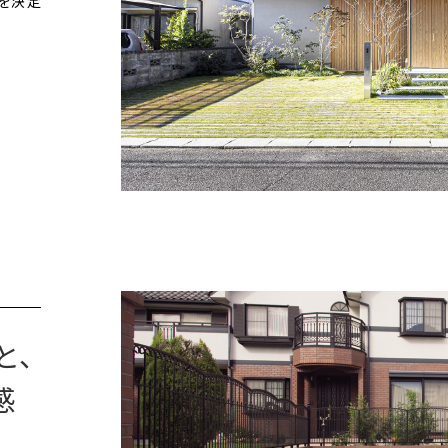
を決定
と、
感