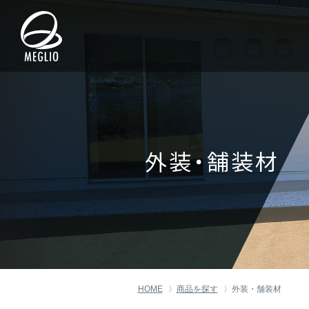
商品を探すINDEX
パーパス・ブランド「MEGLI
施工作品集
おすすめ情報INDEX
サポート情報INDEX
外装・舗装材
HOME
商品を探す
外装・舗装材