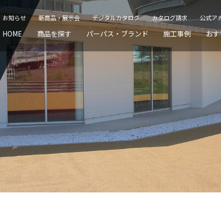
お知らせ
新商品・展示会
デジタルカタログ
カタログ請求
公式ア
HOME
商品を探す
パーパス・ブランド
施工事例
おす
O」
門・塀まわり
エクステリア
施工事例マップ
ピックアップ
メンテナンス
車庫まわり
インテリア
エクステリア
サポート
公共空間
Web 見積りツール
内装材
デジタルカタログを見る