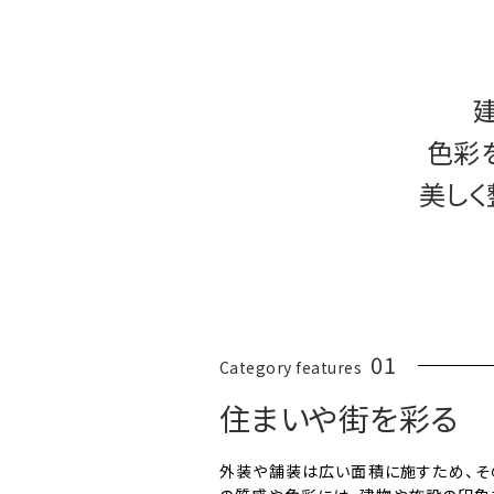
色彩
美しく
01
Category features
住まいや街を彩る
外装や舗装は広い面積に施すため、そ