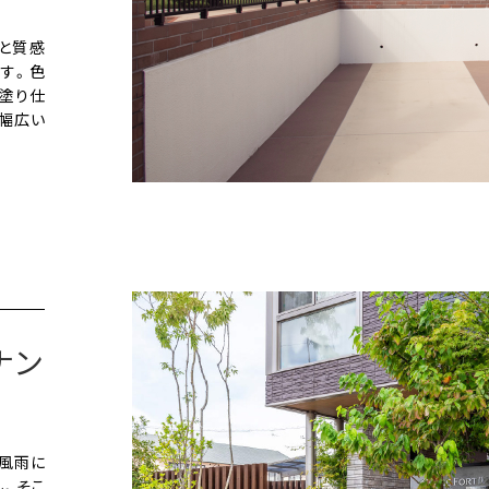
と質感
す。色
塗り仕
幅広い
ナン
風雨に
。そこ