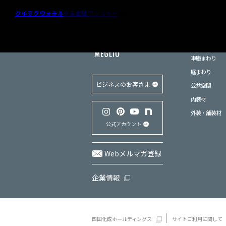
書類グルー
ネオ漆喰クリームⅡ
ネオ漆喰Ⅱ
新京外壁
けいそうプラス天井
ルミデコールSOLID
砂壁ファイン SKセレクトカラー仕様
砂王 SKセレクトカラー仕様
京壁ファイン SKセレクトカラー仕様
季の譜
ルミデコール
テンダートップけいそう
ジュラックス・C
ジュラックス・A SKセレクトカラー仕様
シコク聚楽【京壁】
けいそう聚楽
けいそうリフォーム
けいそうモダンコート内装シルキー
けいそうモダンコート内装
けいそうモダンコート天井
けいそうモダンコート直塗り
けいそうモダンコートピュアシルキー
けいそうジュラックス土壁
クレアデコール
クイックウォール
プ:
内装材
商品を探す
門・塀まわり
商品を探すINDEX
パーパス・ブランド「MEGLI
施工作品集
おすすめ情報INDEX
サポート情報INDEX
車庫まわり
庭まわり
ビジネスのお客さま
公共空間
内装材
外装・舗装材
公式アカウント
Webメルマガ登録
企業情報
四国化成ホールディングス
サイトご利用に関して