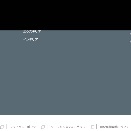
お知らせ
新商品・展示会
デジタルカタログ
カタログ請求
公式ア
パーパス・ブランド
施工作品集
HOME
商品を探す
パーパス・ブランド
施工事例
おす
「MEGLIO」
施工事例マップ
エクステリア
O」
門・塀まわり
エクステリア
施工事例マップ
ピックアップ
メンテナンス
車庫まわり
インテリア
エクステリア
サポート
インテリア
公共空間
Web 見積りツール
内装材
デジタルカタログを見る
プライバシーポリシー
ソーシャルメディアポリシー
閲覧推奨環境について