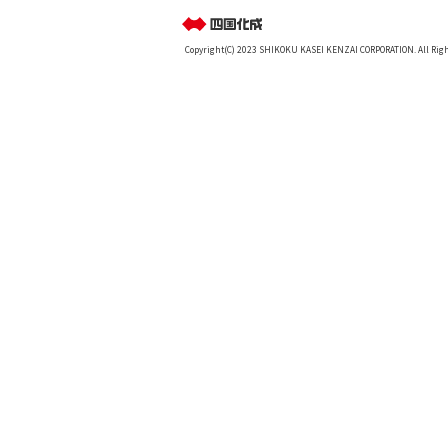
Copyright(C) 2023 SHIKOKU KASEI KENZAI CORPORATION. All Righ