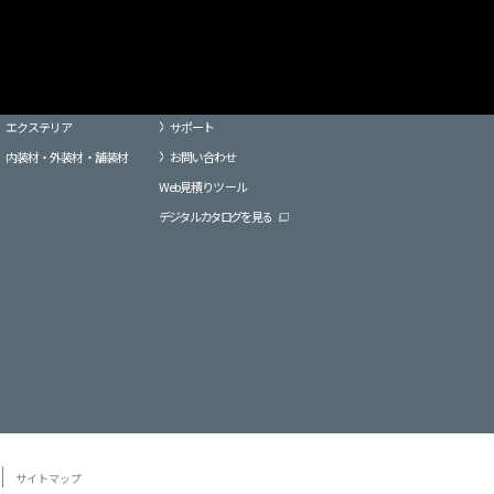
カウント
おすすめ情報
サポート情報
すめ情報
サポート情報
EN / JP
ビジネスのお客さま
ピックアップ
メンテナンス
庭まわり
内装材・外装材・舗装材
お問い合わせ
エクステリア
サポート
内装材・外装材・舗装材
お問い合わせ
外装・舗装材
Web見積りツール
デジタルカタログを見る
サイトマップ