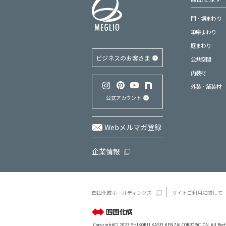
門・塀まわり
車庫まわり
庭まわり
ビジネスのお客さま
公共空間
内装材
外装・舗装材
公式アカウント
Webメルマガ登録
企業情報
四国化成ホールディングス
サイトご利用に関して
Copyright(C) 2023 SHIKOKU KASEI KENZAI CORPORATION. All Righ