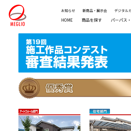
お知らせ
新商品・展示会
デジタル
HOME
商品を探す
パーパス
商品を探すINDEX
パーパス・ブランド「MEGLIO」
施工作品集
おすすめ情報INDEX
サポート情報INDEX
門・
エク
施工
ピッ
メン
公共
We