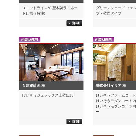
ユニットラインA1型木調ラミネー
グリーンシェード フェ
ト仕様（特注)
プ・壁面タイプ
Ｎ建築計画 様
株式会社イリア 様
けいそうジュラックス土壁(113)
けいそうファームコー
けいそうモダンコート
けいそうモダンコート
ー