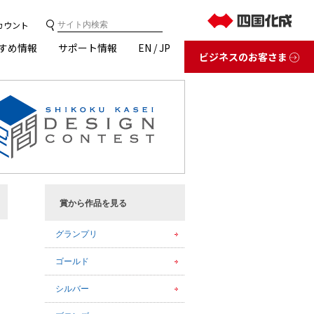
カウント
すめ情報
サポート情報
EN / JP
ビジネスのお客さま
庭まわり
内装材・外装材・舗装材
お問い合わせ
外装・舗装材
賞から作品を見る
グランプリ
ゴールド
シルバー