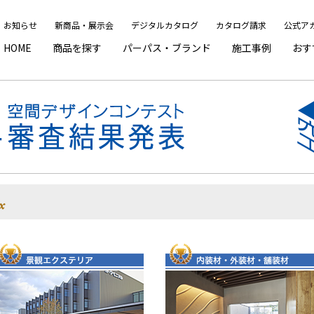
お知らせ
新商品・展示会
デジタルカタログ
カタログ請求
公式ア
HOME
商品を探す
パーパス・ブランド
施工事例
おす
O」
門・塀まわり
エクステリア
施工事例マップ
ピックアップ
メンテナンス
車庫まわり
インテリア
エクステリア
サポート
公共空間
Web 見積りツール
内装材
デジタルカタログを見る