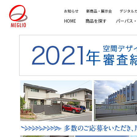
お知らせ
新商品・展示会
デジタル
HOME
商品を探す
パーパス
商品を探すINDEX
パーパス・ブランド「MEGLIO」
施工作品集
おすすめ情報INDEX
サポート情報INDEX
門・
エク
施工
ピッ
メン
公共
We